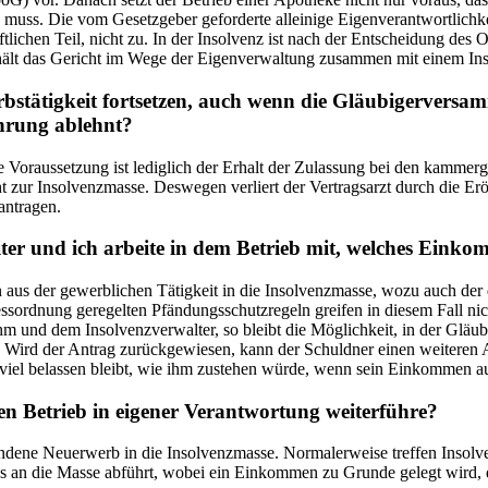
muss. Die vom Gesetzgeber geforderte alleinige Eigenverantwortlichkei
tlichen Teil, nicht zu. In der Insolvenz ist nach der Entscheidung des
hält das Gericht im Wege der Eigenverwaltung zusammen mit einem Ins
stätigkeit fortsetzen, auch wenn die Gläubigerversamm
ührung ablehnt?
ie Voraussetzung ist lediglich der Erhalt der Zulassung bei den kammer
ht zur Insolvenzmasse. Deswegen verliert der Vertragsarzt durch die Er
antragen.
iter und ich arbeite in dem Betrieb mit, welches Einko
n aus der gewerblichen Tätigkeit in die Insolvenzmasse, wozu auch der
ssordnung geregelten Pfändungsschutzregeln greifen in diesem Fall ni
ihm und dem Insolvenzverwalter, so bleibt die Möglichkeit, in der Glä
t. Wird der Antrag zurückgewiesen, kann der Schuldner einen weiteren
 viel belassen bleibt, wie ihm zustehen würde, wenn sein Einkommen a
en Betrieb in eigener Verantwortung weiterführe?
tandene Neuerwerb in die Insolvenzmasse. Normalerweise treffen Insol
 an die Masse abführt, wobei ein Einkommen zu Grunde gelegt wird, das 