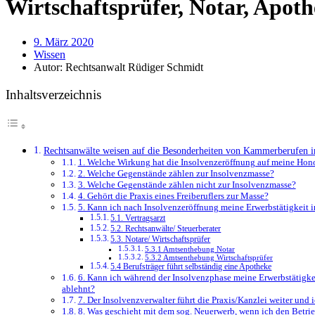
Wirtschaftsprüfer, Notar, Apothe
9. März 2020
Wissen
Autor:
Rechtsanwalt Rüdiger Schmidt
Inhaltsverzeichnis
Rechtsanwälte weisen auf die Besonderheiten von Kammerberufen in
1. Welche Wirkung hat die Insolvenzeröffnung auf meine Ho
2. Welche Gegenstände zählen zur Insolvenzmasse?
3. Welche Gegenstände zählen nicht zur Insolvenzmasse?
4. Gehört die Praxis eines Freiberuflers zur Masse?
5. Kann ich nach Insolvenzeröffnung meine Erwerbstätigkeit in
5.1. Vertragsarzt
5.2. Rechtsanwälte/ Steuerberater
5.3. Notare/ Wirtschaftsprüfer
5.3.1 Amtsenthebung Notar
5.3.2 Amtsenthebung Wirtschaftsprüfer
5.4 Berufsträger führt selbständig eine Apotheke
6. Kann ich während der Insolvenzphase meine Erwerbstätigkei
ablehnt?
7. Der Insolvenzverwalter führt die Praxis/Kanzlei weiter und
8. Was geschieht mit dem sog. Neuerwerb, wenn ich den Betrie