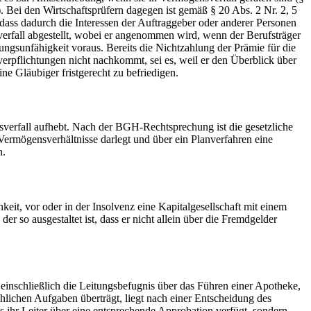
. Bei den Wirtschaftsprüfern dagegen ist gemäß § 20 Abs. 2 Nr. 2, 5
 dass dadurch die Interessen der Auftraggeber oder anderer Personen
verfall abgestellt, wobei er angenommen wird, wenn der Berufsträger
ungsunfähigkeit voraus. Bereits die Nichtzahlung der Prämie für die
sverpflichtungen nicht nachkommt, sei es, weil er den Überblick über
eine Gläubiger fristgerecht zu befriedigen.
sverfall aufhebt. Nach der BGH-Rechtsprechung ist die gesetzliche
ermögensverhältnisse darlegt und über ein Planverfahren eine
n.
it, vor oder in der Insolvenz eine Kapitalgesellschaft mit einem
 so ausgestaltet ist, dass er nicht allein über die Fremdgelder
inschließlich die Leitungsbefugnis über das Führen einer Apotheke,
lichen Aufgaben überträgt, liegt nach einer Entscheidung des
 ihr Leiter über eine entsprechende Approbation verfügt, sondern