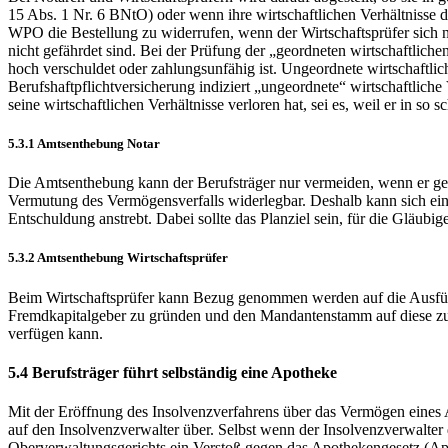
15 Abs. 1 Nr. 6 BNtO) oder wenn ihre wirtschaftlichen Verhältnisse 
WPO die Bestellung zu widerrufen, wenn der Wirtschaftsprüfer sich ni
nicht gefährdet sind. Bei der Prüfung der „geordneten wirtschaftlic
hoch verschuldet oder zahlungsunfähig ist. Ungeordnete wirtschaftlic
Berufshaftpflichtversicherung indiziert „ungeordnete“ wirtschaftliche
seine wirtschaftlichen Verhältnisse verloren hat, sei es, weil er in so s
5.3.1 Amtsenthebung Notar
Die Amtsenthebung kann der Berufsträger nur vermeiden, wenn er geor
Vermutung des Vermögensverfalls widerlegbar. Deshalb kann sich ein
Entschuldung anstrebt. Dabei sollte das Planziel sein, für die Gläubig
5.3.2 Amtsenthebung Wirtschaftsprüfer
Beim Wirtschaftsprüfer kann Bezug genommen werden auf die Ausführun
Fremdkapitalgeber zu gründen und den Mandantenstamm auf diese zu übe
verfügen kann.
5.4 Berufsträger führt selbständig eine Apotheke
Mit der Eröffnung des Insolvenzverfahrens über das Vermögen eines 
auf den Insolvenzverwalter über. Selbst wenn der Insolvenzverwalter
Oberverwaltungsgerichts ein Verstoß gegen das Apothekengesetz (ApoG