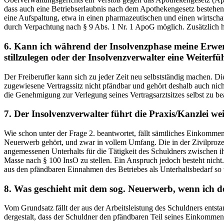
dass auch eine Betriebserlaubnis nach dem Apothekengesetz bestehen 
eine Aufspaltung, etwa in einen pharmazeutischen und einen wirtschaf
durch Verpachtung nach § 9 Abs. 1 Nr. 1 ApoG möglich. Zusätzlich 
6. Kann ich während der Insolvenzphase meine Erwerb
stillzulegen oder der Insolvenzverwalter eine Weiterf
Der Freiberufler kann sich zu jeder Zeit neu selbstständig machen. D
zugewiesene Vertragssitz nicht pfändbar und gehört deshalb auch nic
die Genehmigung zur Verlegung seines Vertragsarztsitzes selbst zu be
7. Der Insolvenzverwalter führt die Praxis/Kanzlei we
Wie schon unter der Frage 2. beantwortet, fällt sämtliches Einkomme
Neuerwerb gehört, und zwar in vollem Umfang. Die in der Zivilproze
angemessenen Unterhalts für die Tätigkeit des Schuldners zwischen 
Masse nach § 100 InsO zu stellen. Ein Anspruch jedoch besteht nich
aus den pfändbaren Einnahmen des Betriebes als Unterhaltsbedarf so
8. Was geschieht mit dem sog. Neuerwerb, wenn ich d
Vom Grundsatz fällt der aus der Arbeitsleistung des Schuldners ents
dergestalt, dass der Schuldner den pfändbaren Teil seines Einkommens