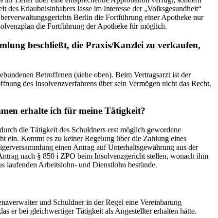
t des Erlaubnisinhabers lasse im Interesse der „Volksgesundheit“
 Oberverwaltungsgerichts Berlin die Fortführung einer Apotheke nur
olvenzplan die Fortführung der Apotheke für möglich.
lung beschließt, die Praxis/Kanzlei zu verkaufen,
gebundenen Betroffenen (siehe oben). Beim Vertragsarzt ist der
öffnung des Insolvenzverfahrens über sein Vermögen nicht das Recht,
mmen erhalte ich für meine Tätigkeit?
 durch die Tätigkeit des Schuldners erst möglich gewordene
cht ein. Kommt es zu keiner Regelung über die Zahlung eines
ubigerversammlung einen Antrag auf Unterhaltsgewährung aus der
 Antrag nach § 850 i ZPO beim Insolvenzgericht stellen, wonach ihm
us laufenden Arbeitslohn- und Dienstlohn bestünde.
venzverwalter und Schuldner in der Regel eine Vereinbarung
er bei gleichwertiger Tätigkeit als Angestellter erhalten hätte.