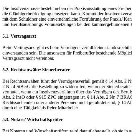
Die Insolvenzmasse besteht neben der Praxisausstattung eines Freiberuf
die Gläubigerbefriedigung einsetzen kann. Kommt der Insolvenzverwalt
mit dem Schuldner eine einvernehmliche Fortführung der Praxis/ Kanzl
und Berufsausübungs-Voraussetzungen bei den kammergebundenen Ber
5.1. Vertragsarzt
Beim Vertragsarzt gibt es beim Vermögensverfall keine standesrechtl
einverstanden sein. Die ansonsten für Freiberufler bestehende Möglichke
Vertragsarzt nicht vereinbar.
5.2. Rechtsanwälte/ Steuerberater
Bei Rechtsanwälten führt der Vermögensverfall gemäß § 14 Abs. 2 Nr
2 Nr. 4 StBerG die Bestellung zu widerrufen, wenn der Steuerberater i
vermutet, wenn ein Insolvenzverfahren über das Vermögen des Berufst
Abs. 2 InsO oder § 915 ZPO eingetragen ist, § 14 Abs. 2 Nr. 7 BRAO
Rechtssuchenden oder anderer Personen nicht gefährdet sind, § 14 Ab
durch eine Tätigkeit als freier Mitarbeiter.
5.3. Notare/ Wirtschaftsprüfer
Bei Notaren und Wirtschaftsprüfern wird darauf abgestellt, ob sie in