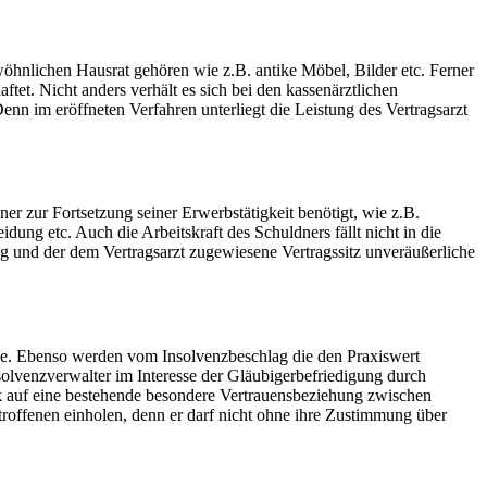
hnlichen Hausrat gehören wie z.B. antike Möbel, Bilder etc. Ferner
et. Nicht anders verhält es sich bei den kassenärztlichen
nn im eröffneten Verfahren unterliegt die Leistung des Vertragsarzt
r zur Fortsetzung seiner Erwerbstätigkeit benötigt, wie z.B.
ng etc. Auch die Arbeitskraft des Schuldners fällt nicht in die
ng und der dem Vertragsarzt zugewiesene Vertragssitz unveräußerliche
asse. Ebenso werden vom Insolvenzbeschlag die den Praxiswert
solvenzverwalter im Interesse der Gläubigerbefriedigung durch
ck auf eine bestehende besondere Vertrauensbeziehung zwischen
roffenen einholen, denn er darf nicht ohne ihre Zustimmung über