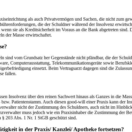
iseinrichtung als auch Privatvermögen und Sachen, die nicht zum gewö
hrenforderungen, die der Schuldner während der Insolvenz erwirtschaft
enn sie als Kreditsicherheit im Voraus an die Bank abgetreten sind. De
ln der Masse erwirtschaftet.
se?
n sind vom Grundsatz her Gegenstände nicht pfändbar, die der Schuldne
are, Computerausstattung, Telekommunikationsgeräte sowie Berufskleidu
bigerbefriedigung einsetzt. Beim Vertragsarzt dagegen sind die Zulassu
e fallen.
 dessen Insolvenz über den reinen Sachwert hinaus als Ganzes in die M
 bzw. Patientenstamm. Auch diesen good-will einer Praxis kann der In
zverwalter nicht der Zustimmung des Schuldners, auch nicht im Hinbli
nzverwalter muss jedoch wie ein Praxisinhaber die Zustimmung der Bet
h § 203 Abs. 1 Nr. 1 StGB geschützt sind.
igkeit in der Praxis/ Kanzlei/ Apotheke fortsetzen?