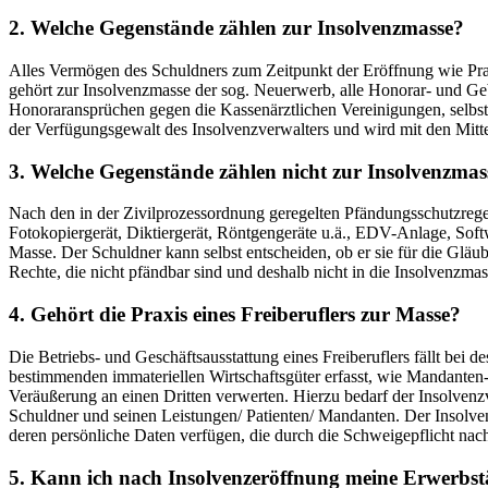
2. Welche Gegenstände zählen zur Insolvenzmasse?
Alles Vermögen des Schuldners zum Zeitpunkt der Eröffnung wie Prax
gehört zur Insolvenzmasse der sog. Neuerwerb, alle Honorar- und Gebü
Honoraransprüchen gegen die Kassenärztlichen Vereinigungen, selbst w
der Verfügungsgewalt des Insolvenzverwalters und wird mit den Mitte
3. Welche Gegenstände zählen nicht zur Insolvenzmas
Nach den in der Zivilprozessordnung geregelten Pfändungsschutzregel
Fotokopiergerät, Diktiergerät, Röntgengeräte u.ä., EDV-Anlage, Softw
Masse. Der Schuldner kann selbst entscheiden, ob er sie für die Gläu
Rechte, die nicht pfändbar sind und deshalb nicht in die Insolvenzmass
4. Gehört die Praxis eines Freiberuflers zur Masse?
Die Betriebs- und Geschäftsausstattung eines Freiberuflers fällt bei
bestimmenden immateriellen Wirtschaftsgüter erfasst, wie Mandanten-
Veräußerung an einen Dritten verwerten. Hierzu bedarf der Insolven
Schuldner und seinen Leistungen/ Patienten/ Mandanten. Der Insolve
deren persönliche Daten verfügen, die durch die Schweigepflicht nac
5. Kann ich nach Insolvenzeröffnung meine Erwerbstät