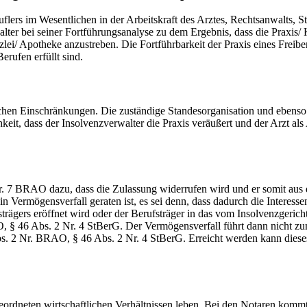
lers im Wesentlichen in der Arbeitskraft des Arztes, Rechtsanwalts, Ste
er bei seiner Fortführungsanalyse zu dem Ergebnis, dass die Praxis/ K
ei/ Apotheke anzustreben. Die Fortführbarkeit der Praxis eines Freiberu
ufen erfüllt sind.
ichen Einschränkungen. Die zuständige Standesorganisation und ebenso
it, dass der Insolvenzverwalter die Praxis veräußert und der Arzt als Ang
. 7 BRAO dazu, dass die Zulassung widerrufen wird und er somit aus d
n Vermögensverfall geraten ist, es sei denn, dass dadurch die Interess
rägers eröffnet wird oder der Berufsträger in das vom Insolvenzgeric
, § 46 Abs. 2 Nr. 4 StBerG. Der Vermögensverfall führt dann nicht zu
s. 2 Nr. BRAO, § 46 Abs. 2 Nr. 4 StBerG. Erreicht werden kann dieses 
 geordneten wirtschaftlichen Verhältnissen leben. Bei den Notaren kom