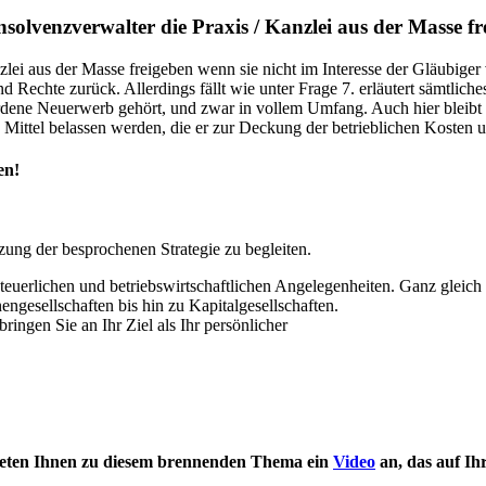
olvenzverwalter die Praxis / Kanzlei aus der Masse fre
zlei aus der Masse freigeben wenn sie nicht im Interesse der Gläubiger
echte zurück. Allerdings fällt wie unter Frage 7. erläutert sämtliche
rdene Neuerwerb gehört, und zwar in vollem Umfang. Auch hier bleibt
en Mittel belassen werden, die er zur Deckung der betrieblichen Kosten
en!
zung der besprochenen Strategie zu begleiten.
steuerlichen und betriebswirtschaftlichen Angelegenheiten. Ganz gleic
gesellschaften bis hin zu Kapitalgesellschaften.
ringen Sie an Ihr Ziel als Ihr persönlicher
 bieten Ihnen zu diesem brennenden Thema ein
Video
an, das auf Ih