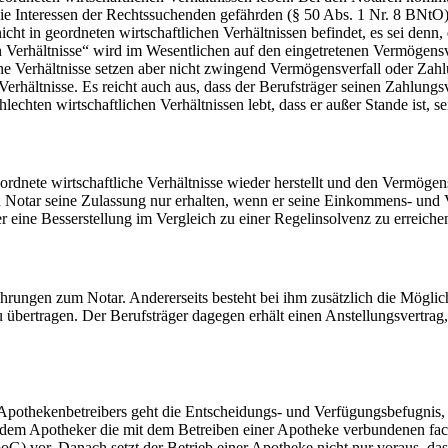
die Interessen der Rechtssuchenden gefährden (§ 50 Abs. 1 Nr. 8 BNtO)
cht in geordneten wirtschaftlichen Verhältnissen befindet, es sei denn,
hen Verhältnisse“ wird im Wesentlichen auf den eingetretenen Vermögens
he Verhältnisse setzen aber nicht zwingend Vermögensverfall oder Zahl
 Verhältnisse. Es reicht auch aus, dass der Berufsträger seinen Zahlung
chlechten wirtschaftlichen Verhältnissen lebt, dass er außer Stande ist, s
dnete wirtschaftliche Verhältnisse wieder herstellt und den Vermögen
 Notar seine Zulassung nur erhalten, wenn er seine Einkommens- und V
er eine Besserstellung im Vergleich zu einer Regelinsolvenz zu erreiche
gen zum Notar. Andererseits besteht bei ihm zusätzlich die Möglichke
rtragen. Der Berufsträger dagegen erhält einen Anstellungsvertrag, der
Apothekenbetreibers geht die Entscheidungs- und Verfügungsbefugnis, e
 dem Apotheker die mit dem Betreiben einer Apotheke verbundenen fach
) vor. Danach setzt der Betrieb einer Apotheke nicht nur voraus, dass