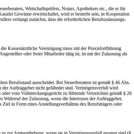
uerberaters, Wirtschaftsprüfers, Notars, Apothekers etc., die er für
anzlei Gewinne erwirtschaftet, wird er bestrebt sein, in Kooperation
flers verlangt zunächst, dass die erforderlichen Berufszulassungs-
 die Kassenärztliche Vereinigung muss mit der Praxisfortführung
estellter oder freier Mitarbeiter tätig ist, ist mit der Zulassung als
em Berufsstand ausscheidet. Bei Steuerberatern ist gemäß § 46 Abs.
en der Auftraggeber nicht gefährdet sind. Vermögensverfall wird
ht oder vom Vollstreckungsgericht zu führende Verzeichnis gemäß § 26
m Widerruf der Zulassung, wenn die Interessen der Auftraggeber,
Ziel in Form eines Anstellungsverhältnis des Berufsträgers oder
mt es zur Amtsenthebung, wenn sie in Vermögensverfall geraten sind (§