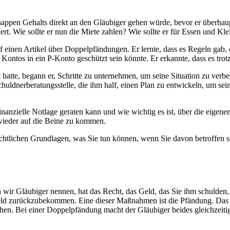
nappen Gehalts direkt an den Gläubiger gehen würde, bevor er überhaup
rt. Wie sollte er nun die Miete zahlen? Wie sollte er für Essen und Kl
uf einen Artikel über Doppelpfändungen. Er lernte, dass es Regeln gab
Kontos in ein P-Konto geschützt sein könnte. Er erkannte, dass es tro
atte, begann er, Schritte zu unternehmen, um seine Situation zu verbe
Schuldnerberatungsstelle, die ihm half, einen Plan zu entwickeln, um sei
e finanzielle Notlage geraten kann und wie wichtig es ist, über die ei
 wieder auf die Beine zu kommen.
echtlichen Grundlagen, was Sie tun können, wenn Sie davon betroffen 
n wir Gläubiger nennen, hat das Recht, das Geld, das Sie ihm schulden
Geld zurückzubekommen. Eine dieser Maßnahmen ist die Pfändung. Das b
n. Bei einer Doppelpfändung macht der Gläubiger beides gleichzeitig 