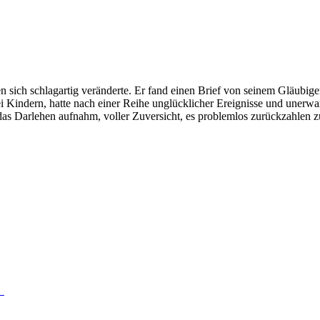
 sich schlagartig veränderte. Er fand einen Brief von seinem Gläubiger
wei Kindern, hatte nach einer Reihe unglücklicher Ereignisse und uner
 er das Darlehen aufnahm, voller Zuversicht, es problemlos zurückzahle
!