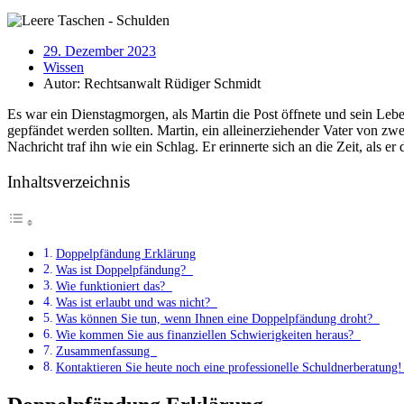
29. Dezember 2023
Wissen
Autor:
Rechtsanwalt Rüdiger Schmidt
Es war ein Dienstagmorgen, als Martin die Post öffnete und sein Leben
gepfändet werden sollten. Martin, ein alleinerziehender Vater von z
Nachricht traf ihn wie ein Schlag. Er erinnerte sich an die Zeit, als
Inhaltsverzeichnis
Doppelpfändung Erklärung
Was ist Doppelpfändung?
Wie funktioniert das?
Was ist erlaubt und was nicht?
Was können Sie tun, wenn Ihnen eine Doppelpfändung droht?
Wie kommen Sie aus finanziellen Schwierigkeiten heraus?
Zusammenfassung
Kontaktieren Sie heute noch eine professionelle Schuldnerberatung