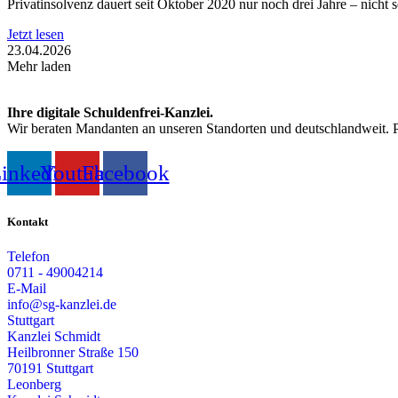
Privatinsolvenz dauert seit Oktober 2020 nur noch drei Jahre – nich
Jetzt lesen
23.04.2026
Mehr laden
Ihre digitale Schuldenfrei-Kanzlei.
Wir beraten Mandanten an unseren Standorten und deutschlandweit. Pers
inkedin
Youtube
Facebook
Kontakt
Telefon
0711 - 49004214
E-Mail
info@sg-kanzlei.de
Stuttgart
Kanzlei Schmidt
Heilbronner Straße 150
70191 Stuttgart
Leonberg