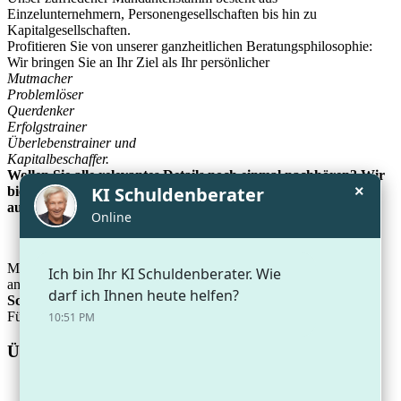
Einzelunternehmern, Personengesellschaften bis hin zu
Kapitalgesellschaften.
Profitieren Sie von unserer ganzheitlichen Beratungsphilosophie:
Wir bringen Sie an Ihr Ziel als Ihr persönlicher
Mutmacher
Problemlöser
Querdenker
Erfolgstrainer
Überlebenstrainer und
Kapitalbeschaffer.
Wollen Sie alle relevantes Details noch einmal nachhören? Wir
×
bieten Ihnen zu diesem brennenden Thema ein
Video
an, das
auf Ihre Fragen eingeht.
Mehr zu diesem Thema und weitere Informationen zu vielen
anderen Themen finden Sie auf der
Homepage
der
Kanzlei
Schmidt
.
Für hilfreiche Videos zu anderen Fragestellungen klicken Sie
hier
.
Über die Kanzlei Schmidt