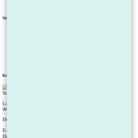
Karriere
Mandantenportal
Nützliche Links
Pfändungsrechner für Pfändungsfreigrenze
Online Schulden-Erstcheck
Insolvenzratgeber eBook
Schuldenfrei Sein-Tipps
Kostenfreies Erstgespräch
Privatinsolvenz
Regelinsolvenz
Kostenloser Ratgeber:
Laden Sie unsere Checkliste herunter: „Die 5 Sofort-Schritte, um
den Gläubiger-Druck zu stoppen“
Der download ist kostenlos.
E-Mail
Datenschutz