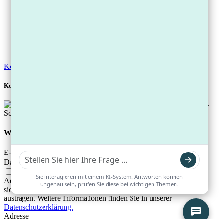
7. Pfändungsrechner
8. Kostenloser Online-Schuldencheck
Regelinsolvenz
Blog
Kontakt
Mandantenportal
Kostenloser Schuldencheck
Kostenlosen Ratgeber downloaden
Wir senden Ihnen den Ratgeber kostenlos per E-Mail zu
E-Mail
Datenschutz
Mit Ihrer Anmeldung stimmen Sie zu, dass wir Ihre E-Mail-
Adresse zum Versand unseres Newsletters verwenden. Sie können
sich jederzeit über den Abmeldelink im Newsletter wieder
austragen. Weitere Informationen finden Sie in unserer
Datenschutzerklärung.
Adresse