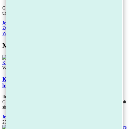
Gewinnen Sie umgehend Klarheit und erste Sofortmaßnahmen –
unkompliziert, digital, vertraulich.
Jetzt Termin vereinbaren
Zurück
Zurück
Weiter
Nächster
Mehr Beiträge
Wissen
Konto gepfändet – was tun? Die 7 Sofort-Schritte
bei Kontopfändung
Ihr Konto wurde gepfändet? Handeln Sie jetzt: Wandeln Sie Ihr
Girokonto sofort in ein Pfändungsschutzkonto (P-Konto) um. Damit
sind monatlich mindestens 1.560
Jetzt lesen
23.04.2026