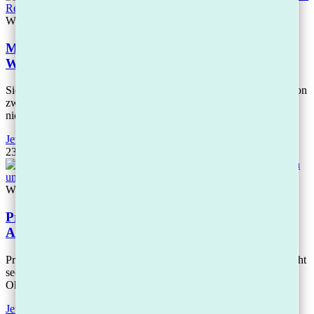
Wissen
Mahnbescheid erhalten – was jetzt? Fristen,
Widerspruch und Ihre Rechte einfach erklärt
Sie haben einen Mahnbescheid erhalten? Handeln Sie innerhalb von
zwei Wochen. Ein Widerspruch ist formlos möglich, kostet Sie
nichts und erfordert keinen
Jetzt lesen
23.04.2026
Wissen
Privatinsolvenz 2026: In 3 Jahren schuldenfrei –
Ablauf, Kosten und alles, was Sie wissen müssen
Privatinsolvenz dauert seit Oktober 2020 nur noch drei Jahre – nicht
sechs. Nach 36 Monaten werden Ihnen Ihre Schulden erlassen.
Ohne Mindestquote.
Jetzt lesen