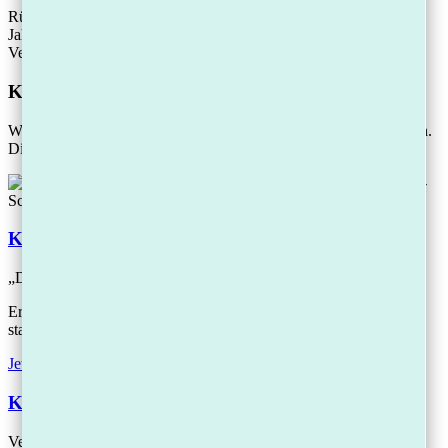
Rüdiger Schmidt ist Fachanwalt für Insolvenzrecht mit über 30
Jahren Erfahrung. Mit seiner Kanzlei Schmidt betreut er
Verbraucher und Selbstständige deutschlandweit.
Kostenlose Hilfe
Wer Schulden hat, braucht vor allem eins: einen strukturierten Plan.
Diese Schritte helfen Ihnen jetzt weiter:
Kostenlose Checkliste herunterladen:
„Die 5 Sofort-Schritte, um den Gläubiger-Druck zu stoppen.“
Erhalten Sie sofort hilfreiche Tipps, um Ihre Situation zu
stabilisieren.
Jetzt Checkliste sichern
Kostenloser Schulden-Check-up:
Vereinbaren Sie ein unverbindliches Erstgespräch mit uns