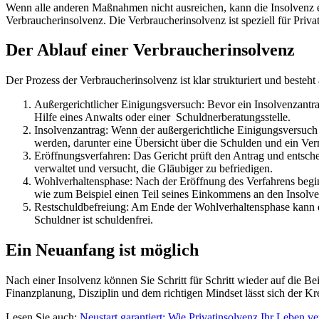
Wenn alle anderen Maßnahmen nicht ausreichen, kann die Insolvenz ei
Verbraucherinsolvenz. Die Verbraucherinsolvenz ist speziell für Priva
Der Ablauf einer Verbraucherinsolvenz
Der Prozess der Verbraucherinsolvenz ist klar strukturiert und besteh
Außergerichtlicher Einigungsversuch: Bevor ein Insolvenzantr
Hilfe eines Anwalts oder einer Schuldnerberatungsstelle.
Insolvenzantrag: Wenn der außergerichtliche Einigungsversuch s
werden, darunter eine Übersicht über die Schulden und ein Ve
Eröffnungsverfahren: Das Gericht prüft den Antrag und entschei
verwaltet und versucht, die Gläubiger zu befriedigen.
Wohlverhaltensphase: Nach der Eröffnung des Verfahrens beginnt
wie zum Beispiel einen Teil seines Einkommens an den Insolve
Restschuldbefreiung: Am Ende der Wohlverhaltensphase kann de
Schuldner ist schuldenfrei.
Ein Neuanfang ist möglich
Nach einer Insolvenz können Sie Schritt für Schritt wieder auf die 
Finanzplanung, Disziplin und dem richtigen Mindset lässt sich der K
Lesen Sie auch:
Neustart garantiert: Wie Privatinsolvenz Ihr Leben v