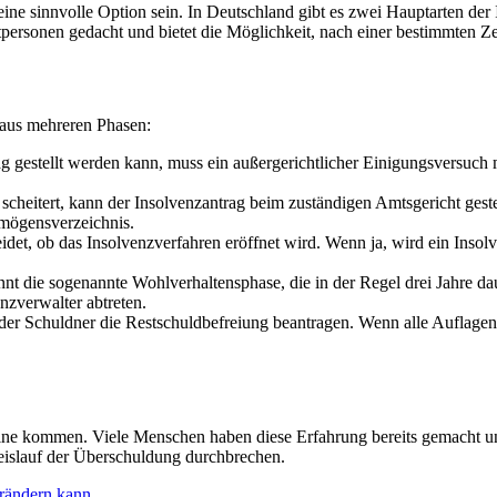
ne sinnvolle Option sein. In Deutschland gibt es zwei Hauptarten der 
tpersonen gedacht und bietet die Möglichkeit, nach einer bestimmten Zei
t aus mehreren Phasen:
ag gestellt werden kann, muss ein außergerichtlicher Einigungsversuc
cheitert, kann der Insolvenzantrag beim zuständigen Amtsgericht geste
rmögensverzeichnis.
det, ob das Insolvenzverfahren eröffnet wird. Wenn ja, wird ein Insol
 die sogenannte Wohlverhaltensphase, die in der Regel drei Jahre dauer
nzverwalter abtreten.
r Schuldner die Restschuldbefreiung beantragen. Wenn alle Auflagen 
Beine kommen. Viele Menschen haben diese Erfahrung bereits gemacht un
reislauf der Überschuldung durchbrechen.
erändern kann