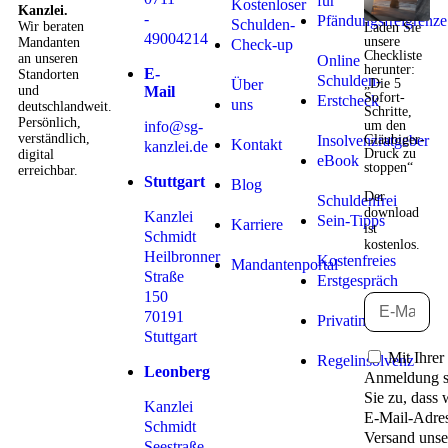
für
Kostenloser
Kanzlei.
-
Pfändungsfreigrenze
Schulden-
Wir beraten
Laden Sie
49004214
unsere
Mandanten
Check-up
Checkliste
an unseren
Online
herunter:
E-
Standorten
Schulden-
Über
„Die 5
und
Mail
Sofort-
Erstcheck
uns
deutschlandweit.
Schritte,
Persönlich,
info@sg-
um den
verständlich,
Insolvenzratgeber
Gläubiger-
Kontakt
kanzlei.de
Druck zu
digital
eBook
stoppen“
erreichbar.
Stuttgart
Blog
Der
Schuldenfrei
download
Kanzlei
Sein-Tipps
Karriere
ist
Schmidt
kostenlos.
Heilbronner
Kostenfreies
Mandantenportal
Straße
Erstgespräch
150
70191
Privatinsolvenz
Stuttgart
Mit Ihrer
Regelinsolvenz
Leonberg
Anmeldung 
Sie zu, dass 
Kanzlei
E-Mail-Adre
Schmidt
Versand unse
Seestraße