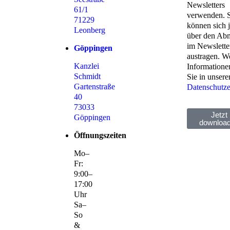
Newsletters
61/1
verwenden. S
71229
können sich j
Leonberg
über den Abm
im Newslette
Göppingen
austragen. We
Kanzlei
Informatione
Schmidt
Sie in unsere
Gartenstraße
Datenschutze
40
73033
Jetzt
Göppingen
downloa
Öffnungszeiten
Mo–
Fr:
9:00–
17:00
Uhr
Sa–
So
&