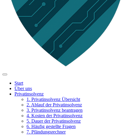
Start
Über uns
Privatinsolvenz
1. Privatinsolvenz Übersicht
2. Ablauf der Privatinsolvenz
3. Privatinsolvenz beantragen
4. Kosten der Privatinsolvenz
5. Dauer der Privatinsolvenz
6. Häufig gestellte Fragen
7. Pfändungsrechner