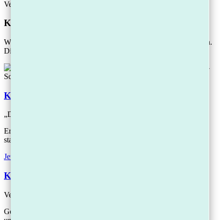
Verbraucher und Selbstständige deutschlandweit.
Kostenlose Hilfe
Wer Schulden hat, braucht vor allem eins: einen strukturierten Plan.
Diese Schritte helfen Ihnen jetzt weiter:
Kostenlose Checkliste herunterladen:
„Die 5 Sofort-Schritte, um den Gläubiger-Druck zu stoppen.“
Erhalten Sie sofort hilfreiche Tipps, um Ihre Situation zu
stabilisieren.
Jetzt Checkliste sichern
Kostenloser Schulden-Check-up:
Vereinbaren Sie ein unverbindliches Erstgespräch mit uns
Gewinnen Sie umgehend Klarheit und erste Sofortmaßnahmen –