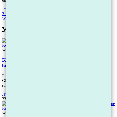
unkompliziert, digital, vertraulich.
Jetzt Termin vereinbaren
Zurück
Zurück
Weiter
Nächster
Mehr Beiträge
Wissen
Konto gepfändet – was tun? Die 7 Sofort-Schritte
bei Kontopfändung
Ihr Konto wurde gepfändet? Handeln Sie jetzt: Wandeln Sie Ihr
Girokonto sofort in ein Pfändungsschutzkonto (P-Konto) um. Damit
sind monatlich mindestens 1.560
Jetzt lesen
23.04.2026
Wissen