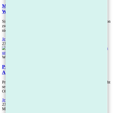
Mahnbescheid erhalten – was jetzt? Fristen,
Widerspruch und Ihre Rechte einfach erklärt
Sie haben einen Mahnbescheid erhalten? Handeln Sie innerhalb von
zwei Wochen. Ein Widerspruch ist formlos möglich, kostet Sie
nichts und erfordert keinen
Jetzt lesen
23.04.2026
Wissen
Privatinsolvenz 2026: In 3 Jahren schuldenfrei –
Ablauf, Kosten und alles, was Sie wissen müssen
Privatinsolvenz dauert seit Oktober 2020 nur noch drei Jahre – nicht
sechs. Nach 36 Monaten werden Ihnen Ihre Schulden erlassen.
Ohne Mindestquote.
Jetzt lesen
23.04.2026
Mehr laden