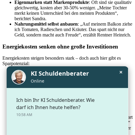
Eigenmarken statt Markenprodukte
: Oft sind sie qualitativ
gleichwertig, kosten aber 30-50% weniger. „Meine Tochter
merkt keinen Unterschied bei den meisten Produkten“,
berichtet Sandra.
Nahrungsmittel selbst anbauen
: „Auf meinem Balkon ziehe
ich Tomaten, Radieschen und Kräuter. Das spart nicht nur
Geld, sondern macht auch Freude“, erzählt Rentner Heinrich.
Energiekosten senken ohne große Investitionen
Energiekosten steigen besonders stark – doch auch hier gibt es
Sparpotenzial:
×
Stromverbrauch reduzieren
: „Ich habe alle Geräte auf
Standby an eine abschaltbare Steckerleiste angeschlossen“,
erklärt Sandra. „Das spart etwa 100 Euro im Jahr.“
Heizkosten optimieren
: Heizkörper nicht durch Möbel
verstellen und Räume, die man selten nutzt, nur minimal
heizen. „Ein Grad weniger Raumtemperatur spart etwa 6
Prozent Heizkosten“, weiß Heinrich.
Wasser sparen
: Duschen statt Baden und Wasserhähne mit
Durchflussbegrenzern ausstatten. „Das merkt man kaum, spart
aber bei einer vierköpfigen Familie bis zu 150 Euro im Jahr.“
Staatliche Förderprogramme nutzen
: Beim Jobcenter oder
der Stadt können Geringverdiener oft Zuschüsse für