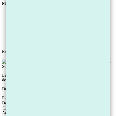
Nützliche Links
Pfändungsrechner für Pfändungsfreigrenze
Online Schulden-Erstcheck
Insolvenzratgeber eBook
Schuldenfrei Sein-Tipps
Kostenfreies Erstgespräch
Privatinsolvenz
Regelinsolvenz
Kostenloser Ratgeber:
Laden Sie unsere Checkliste herunter: „Die 5 Sofort-Schritte, um
den Gläubiger-Druck zu stoppen“
Der download ist kostenlos.
E-Mail
Datenschutz
Mit Ihrer Anmeldung stimmen Sie zu, dass wir Ihre E-Mail-
Adresse zum Versand unseres Newsletters verwenden. Sie können