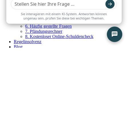
1. Privatinsolvenz Übersicht
2. Ablauf der Privatinsolvenz
3. Privatinsolvenz beantragen
4. Kosten der Privatinsolvenz
5. Dauer der Privatinsolvenz
6. Häufig gestellte Fragen
7. Pfändungsrechner
8. Kostenloser Online-Schuldencheck
Regelinsolvenz
Blog
Kontakt
Mandantenportal
Kostenloser Schuldencheck
Kostenlosen Ratgeber downloaden
Wir senden Ihnen den Ratgeber kostenlos per E-Mail zu
Mit Ihrer Anmeldung stimmen Sie zu, dass wir Ihre E-Mail-
Adresse zum Versand unseres Newsletters verwenden. Sie können