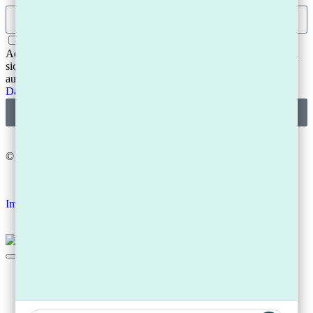
Mit Ihrer Anmeldung stimmen Sie zu, dass wir Ihre E-Mail-
Adresse zum Versand unseres Newsletters verwenden. Sie können
sich jederzeit über den Abmeldelink im Newsletter wieder
austragen. Weitere Informationen finden Sie in unserer
Datenschutzerklärung.
Jetzt downloaden
© 2026
Kanzlei Schmidt. Alle Rechte vorbehalten.
Impressum
|
Datenschutz
Start
Über uns
Privatinsolvenz