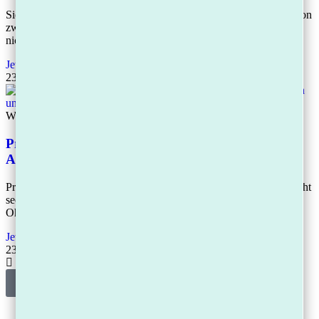
Sie haben einen Mahnbescheid erhalten? Handeln Sie innerhalb von
zwei Wochen. Ein Widerspruch ist formlos möglich, kostet Sie
nichts und erfordert keinen
Jetzt lesen
23.04.2026
Wissen
Privatinsolvenz 2026: In 3 Jahren schuldenfrei –
Ablauf, Kosten und alles, was Sie wissen müssen
Privatinsolvenz dauert seit Oktober 2020 nur noch drei Jahre – nicht
sechs. Nach 36 Monaten werden Ihnen Ihre Schulden erlassen.
Ohne Mindestquote.
Jetzt lesen
23.04.2026
Mehr laden