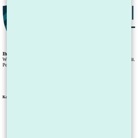
Ihre digitale Schuldenfrei-Kanzlei.
Wir beraten Mandanten an unseren Standorten und deutschlandweit.
Persönlich, verständlich, digital erreichbar.
Kontakt
Telefon
0711 - 49004214
E-Mail
info@sg-kanzlei.de