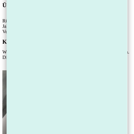
Über die Kanzlei Schmidt
Rüdiger Schmidt ist Fachanwalt für Insolvenzrecht mit über 30
Jahren Erfahrung. Mit seiner Kanzlei Schmidt betreut er
Verbraucher und Selbstständige deutschlandweit.
Kostenlose Hilfe
Wer Schulden hat, braucht vor allem eins: einen strukturierten Plan.
Diese Schritte helfen Ihnen jetzt weiter: