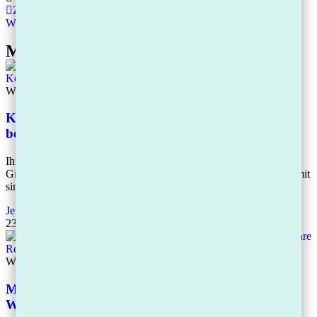
Zurück
Weiter
Mehr Beiträge
Wissen
Konto gepfändet – was tun? Die 7 Sofort-Schritte
bei Kontopfändung
Ihr Konto wurde gepfändet? Handeln Sie jetzt: Wandeln Sie Ihr
Girokonto sofort in ein Pfändungsschutzkonto (P-Konto) um. Damit
sind monatlich mindestens 1.560
Jetzt lesen
23.04.2026
Wissen
Mahnbescheid erhalten – was jetzt? Fristen,
Widerspruch und Ihre Rechte einfach erklärt