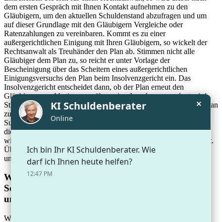
dem ersten Gespräch mit Ihnen Kontakt aufnehmen zu den
Gläubigern, um den aktuellen Schuldenstand abzufragen und um
auf dieser Grundlage mit den Gläubigern Vergleiche oder
Ratenzahlungen zu vereinbaren. Kommt es zu einer
außergerichtlichen Einigung mit Ihren Gläubigern, so wickelt der
Rechtsanwalt als Treuhänder den Plan ab. Stimmen nicht alle
Gläubiger dem Plan zu, so reicht er unter Vorlage der
Bescheinigung über das Scheitern eines außergerichtlichen
Einigungsversuchs den Plan beim Insolvenzgericht ein. Das
Insolvenzgericht entscheidet dann, ob der Plan erneut den
Gläubigern zur Abstimmung über seine Annahme vorgelegt wird.
×
Stimmen in einem solchen Fall die Mehrheit der Gläubiger dem Plan
zu, so setzt sich die Mehrheit aus der Anzahl an Köpfen und der
Summe aller Schulden zusammen. Erreichen die Ja-Stimmen nicht
die Mehrheit, ist der Plan gescheitert und das Insolvenzverfahren
wird mit Bestellung eines Treuhänders/Insolvenzverwalter eröffnet.
Über den weiteren Verfahrensablauf erhalten Sie Informationen
unter
www.sg-kanzlei.de/privatinsolvenz/
Wodurch unterscheidet sich die Anwaltskanzlei
Schmidt mit den Standorten Eislingen, Leonberg
und Tübingen von anderen Schuldenregulierern?
Wir sehen in jedem Auftraggeber den Menschen mit all seinen