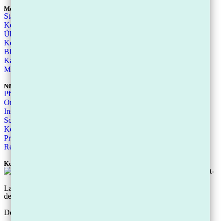
Menü
Startseite
Kostenloser Schulden-Check-up
Über uns
Kontakt
Blog
Karriere
Mandantenportal
Nützliche Links
Pfändungsrechner für Pfändungsfreigrenze
Online Schulden-Erstcheck
Insolvenzratgeber eBook
Schuldenfrei Sein-Tipps
Kostenfreies Erstgespräch
Privatinsolvenz
Regelinsolvenz
Kostenloser Ratgeber:
Laden Sie unsere Checkliste herunter: „Die 5 Sofort-Schritte, um
den Gläubiger-Druck zu stoppen“
Der download ist kostenlos.