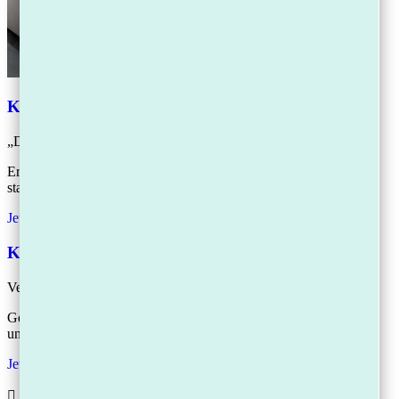
Kostenlose Checkliste herunterladen:
„Die 5 Sofort-Schritte, um den Gläubiger-Druck zu stoppen.“
Erhalten Sie sofort hilfreiche Tipps, um Ihre Situation zu
stabilisieren.
Jetzt Checkliste sichern
Kostenloser Schulden-Check-up:
Vereinbaren Sie ein unverbindliches Erstgespräch mit uns
Gewinnen Sie umgehend Klarheit und erste Sofortmaßnahmen –
unkompliziert, digital, vertraulich.
Jetzt Termin vereinbaren